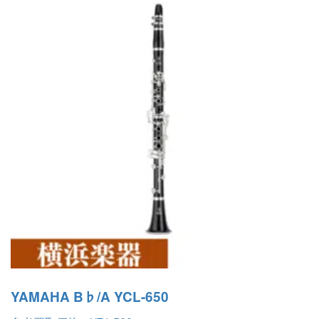
YAMAHA B♭/A YCL-650