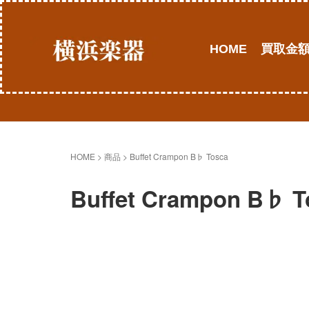
HOME
買取金
HOME
> 商品 >
Buffet Crampon B♭ Tosca
Buffet Crampon B♭ T